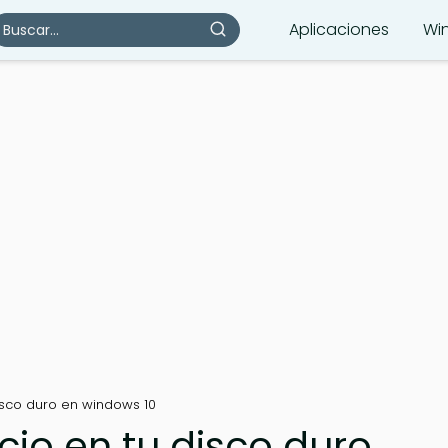
Aplicaciones
Wi
isco duro en windows 10
io en tu disco duro